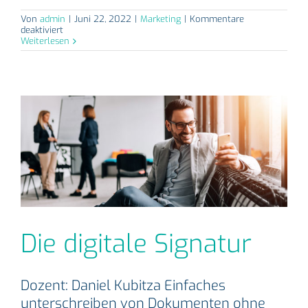
Von
admin
|
Juni 22, 2022
|
Marketing
|
Kommentare
für
deaktiviert
Homeoffice
Weiterlesen
und
mobiles
Arbeiten
Die digitale Signatur
Dozent: Daniel Kubitza Einfaches
unterschreiben von Dokumenten ohne