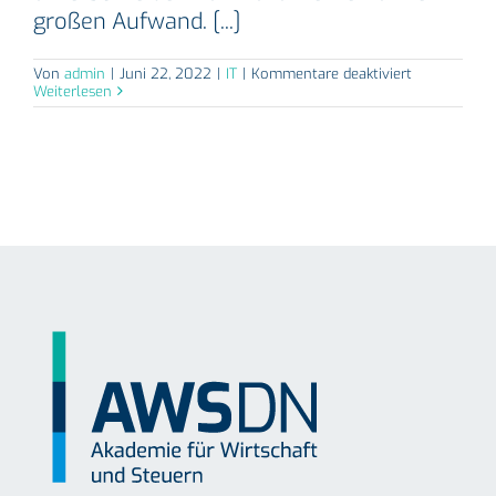
großen Aufwand. [...]
für
Von
admin
|
Juni 22, 2022
|
IT
|
Kommentare deaktiviert
Die
Weiterlesen
digitale
Signatur