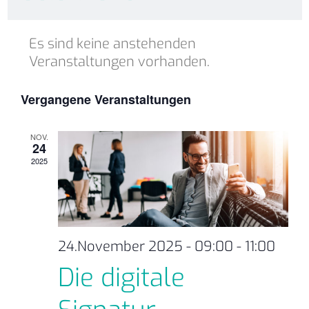
Datum
Kalender
wählen.
Es sind keine anstehenden
von
Veranstaltungen vorhanden.
Veranstaltungen
Vergangene Veranstaltungen
NOV.
24
2025
24.November 2025 - 09:00
-
11:00
Die digitale