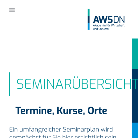
Zum
Inhalt
springen
SEMINARÜBERSICH
Termine, Kurse, Orte
Ein umfangreicher Seminarplan wird
demnächst für Sie hier ersichtlich sein.