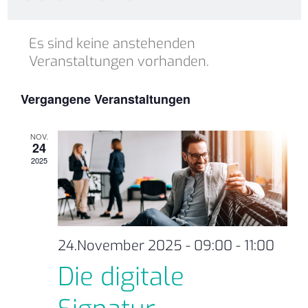
Datum
Kalender
wählen.
Es sind keine anstehenden
von
Veranstaltungen vorhanden.
Veranstaltungen
Vergangene Veranstaltungen
NOV.
24
2025
24.November 2025 - 09:00
-
11:00
Die digitale