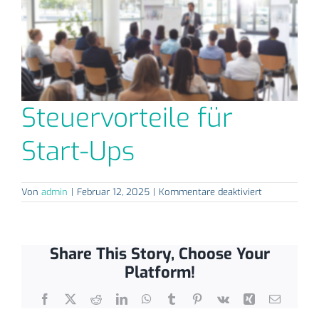
Steuervorteile für
Start-Ups
für
Von
admin
|
Februar 12, 2025
|
Kommentare deaktiviert
Steuervorteil
für
Start-
Ups
Share This Story, Choose Your
Platform!
Facebook
X
Reddit
LinkedIn
WhatsApp
Tumblr
Pinterest
Vk
Xing
E-
Mail