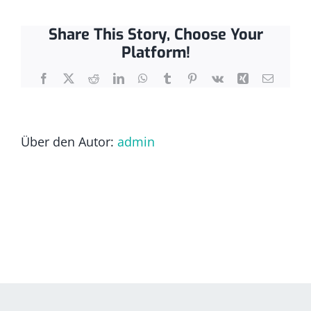
Grundlagen,
Funktionen
und
Share This Story, Choose Your
Missverständ
Platform!
auflösen
Facebook
X
Reddit
LinkedIn
WhatsApp
Tumblr
Pinterest
Vk
Xing
E-
Mail
Über den Autor:
admin