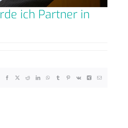
rde ich Partner in
Facebook
X
Reddit
LinkedIn
WhatsApp
Tumblr
Pinterest
Vk
Xing
E-
Mail