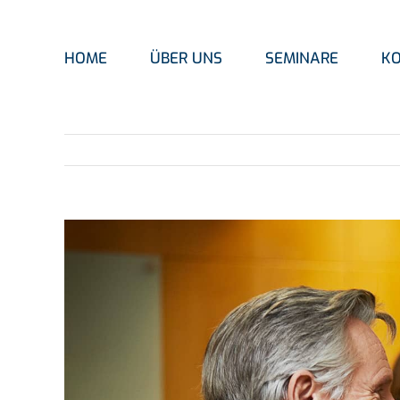
Zum
Inhalt
springen
HOME
ÜBER UNS
SEMINARE
K
Zeige
grösseres
Bild