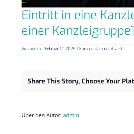
Eintritt in eine Kan
einer Kanzleigruppe
für
Von
admin
|
Februar 12, 2025
|
Kommentare deaktiviert
Eintrit
in
eine
Kanzl
–
Wie
Share This Story, Choose Your Pla
werde
ich
Partne
in
einer
Kanzle
Über den Autor:
admin