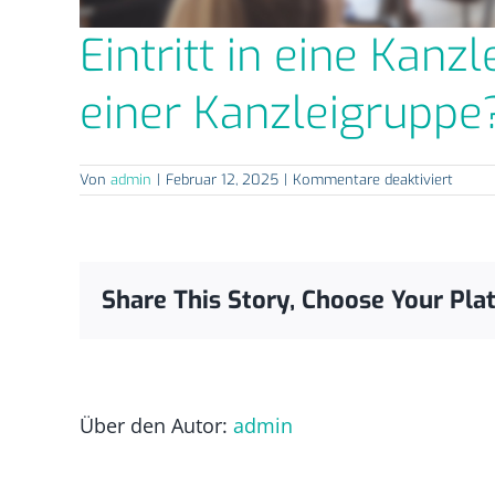
Eintritt in eine Kan
einer Kanzleigruppe
für
Von
admin
|
Februar 12, 2025
|
Kommentare deaktiviert
Eintrit
in
eine
Kanzl
–
Wie
Share This Story, Choose Your Pla
werde
ich
Partne
in
einer
Kanzle
Über den Autor:
admin