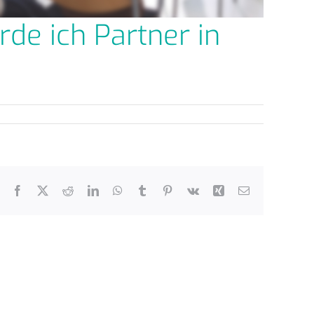
rde ich Partner in
Facebook
X
Reddit
LinkedIn
WhatsApp
Tumblr
Pinterest
Vk
Xing
E-
Mail