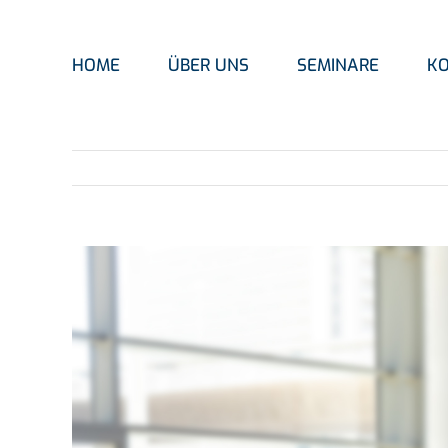
Zum
Inhalt
springen
HOME
ÜBER UNS
SEMINARE
K
Zeige
grösseres
Bild