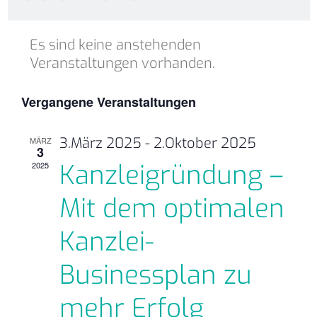
Datum
Kalender
wählen.
Es sind keine anstehenden
von
Veranstaltungen vorhanden.
Veranstaltungen
Vergangene Veranstaltungen
3.März 2025
-
2.Oktober 2025
MÄRZ
3
Kanzleigründung –
2025
Mit dem optimalen
Kanzlei-
Businessplan zu
mehr Erfolg